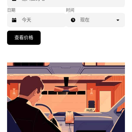
日期
时间
现在
按
查看价格
向
下
箭
头
键
可
浏
览
日
历
并
选
择