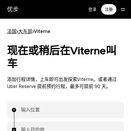
跳
优步
登录
注册
至
主
要
法国
>
大东部
>
Viterne
内
容
现在或稍后在Viterne叫
车
添加行程详情，上车即可出发探索Viterne。或者通过
Uber Reserve 提前预约行程，最多可提前 90 天。
输入位置
输入目的地