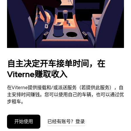
日
期。
按
退
出
键
可
关
闭
自主决定开车接单时间，在
日
Viterne赚取收入
历。
在Viterne提供接载和/或派送服务（若提供此服务），自
主安排时间赚钱。您可以使用自己的车辆，也可以通过优
步租车。
开始使用
已经有账号？登录