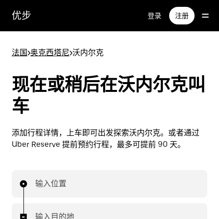
跳
优步
登录
注册
至
主
要
法国
>
奥克西塔尼
>
沃内尔克
内
容
现在或稍后在沃内尔克叫
车
添加行程详情，上车即可出发探索沃内尔克。或者通过
Uber Reserve 提前预约行程，最多可提前 90 天。
输入位置
输入目的地