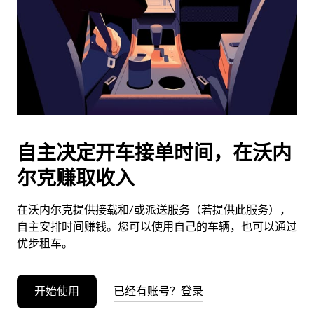
日
期。
按
退
出
键
可
关
闭
自主决定开车接单时间，在沃内
日
尔克赚取收入
历。
在沃内尔克提供接载和/或派送服务（若提供此服务），
自主安排时间赚钱。您可以使用自己的车辆，也可以通过
优步租车。
开始使用
已经有账号？登录