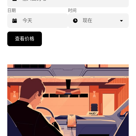
日期
时间
现在
按
查看价格
向
下
箭
头
键
可
浏
览
日
历
并
选
择