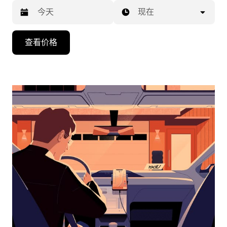
现在
按
查看价格
向
下
箭
头
键
可
浏
览
日
历
并
选
择
日
期。