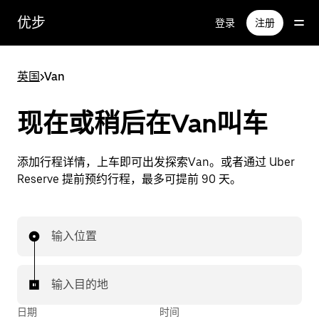
跳
优步
登录
注册
至
主
要
英国
>
Van
内
容
现在或稍后在Van叫车
添加行程详情，上车即可出发探索Van。或者通过 Uber
Reserve 提前预约行程，最多可提前 90 天。
输入位置
输入目的地
日期
时间