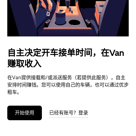
按
退
出
键
可
关
闭
自主决定开车接单时间，在Van
日
赚取收入
历。
在Van提供接载和/或派送服务（若提供此服务），自主
安排时间赚钱。您可以使用自己的车辆，也可以通过优步
租车。
开始使用
已经有账号？登录