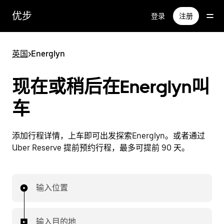
跳
优步
登录
注册
至
主
要
英国
>
Energlyn
内
容
现在或稍后在Energlyn叫
车
添加行程详情，上车即可出发探索Energlyn。或者通过
Uber Reserve 提前预约行程，最多可提前 90 天。
输入位置
输入目的地