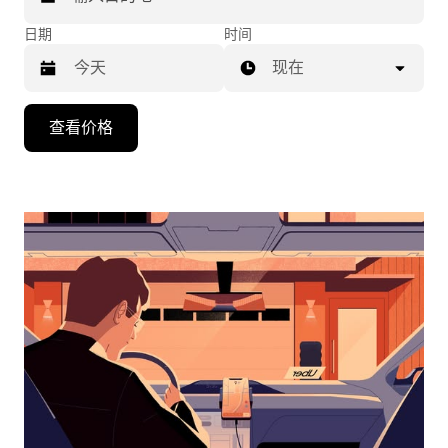
日期
时间
现在
按
查看价格
向
下
箭
头
键
可
浏
览
日
历
并
选
择