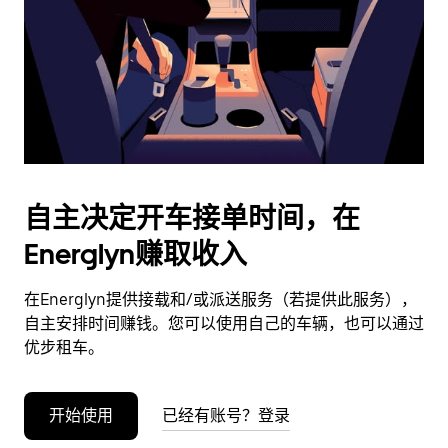
日
期。
按
退
出
键
可
关
闭
自主决定开车接单时间，在
日
Energlyn赚取收入
历。
在Energlyn提供接载和/或派送服务（若提供此服务），
自主安排时间赚钱。您可以使用自己的车辆，也可以通过
优步租车。
开始使用
已经有账号？登录