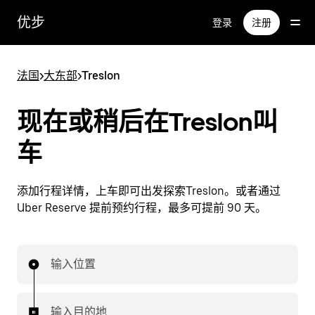
跳
优步
登录
注册
至
主
要
法国
>
大东部
>
Treslon
内
容
现在或稍后在Treslon叫
车
添加行程详情，上车即可出发探索Treslon。或者通过
Uber Reserve 提前预约行程，最多可提前 90 天。
输入位置
输入目的地