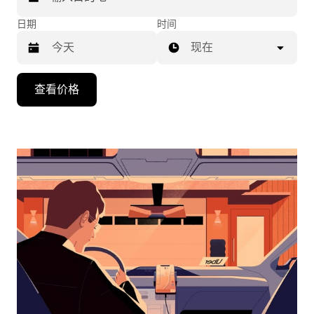
日期
时间
现在
按
查看价格
向
下
箭
头
键
可
浏
览
日
历
并
选
择