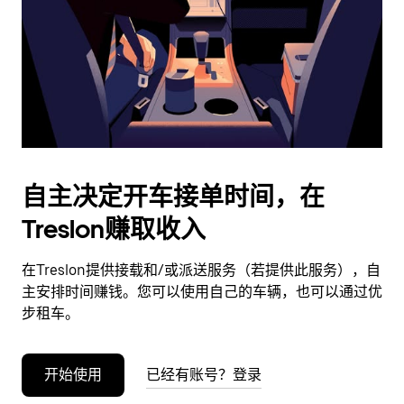
日
期。
按
退
出
键
可
关
闭
自主决定开车接单时间，在
日
Treslon赚取收入
历。
在Treslon提供接载和/或派送服务（若提供此服务），自
主安排时间赚钱。您可以使用自己的车辆，也可以通过优
步租车。
开始使用
已经有账号？登录