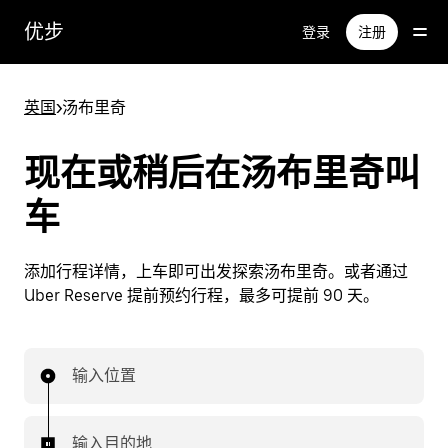
跳
优步
登录
注册
至
主
要
英国
>
汤布里奇
内
容
现在或稍后在汤布里奇叫
车
添加行程详情，上车即可出发探索汤布里奇。或者通过
Uber Reserve 提前预约行程，最多可提前 90 天。
输入位置
输入目的地