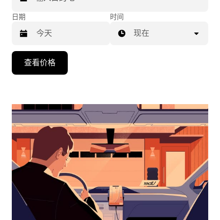
日期
时间
现在
按
查看价格
向
下
箭
头
键
可
浏
览
日
历
并
选
择