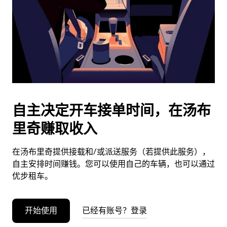
日
期。
按
退
出
键
可
关
闭
自主决定开车接单时间，在汤布
日
里奇赚取收入
历。
在汤布里奇提供接载和/或派送服务（若提供此服务），
自主安排时间赚钱。您可以使用自己的车辆，也可以通过
优步租车。
开始使用
已经有账号？登录