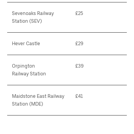
Sevenoaks Railway
£25
Station (SEV)
Hever Castle
£29
Orpington
£39
Railway Station
Maidstone East Railway
£41
Station (MDE)