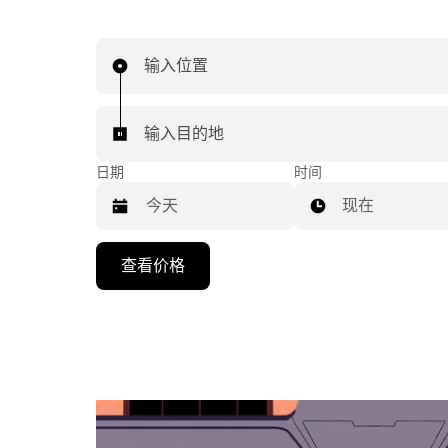
输入位置
输入目的地
日期
时间
现在
按
查看价格
向
下
箭
头
键
可
浏