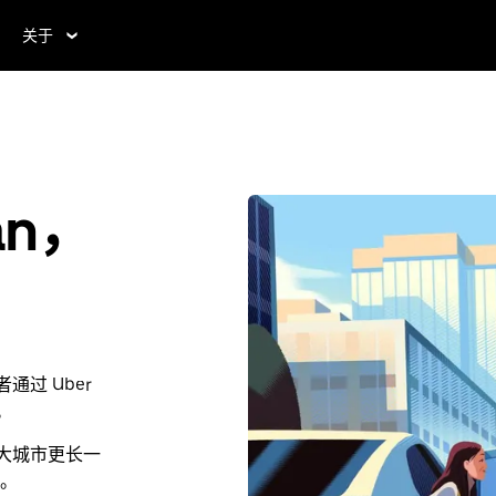
关于
an，
通过 Uber
。
比大城市更长一
。