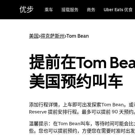
跳
优步
乘车
接载服务
商务
Uber Eats 优食
至
主
要
内
美国
>
得克萨斯州
>
Tom Bean
容
提前在Tom Be
美国预约叫车
添加行程详情，上车即可出发探索Tom Bean。或者
Reserve 提前安排行程。最多可以提前 90 天预约
温馨提示：
在Tom Bean叫车，等待时间可能会
些。您也可以提前预约，方便您在需要时准时出发