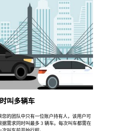
时叫多辆车
Uber Shu
果您的团队中只有一位账户持有人，该用户可
我们的班车
根据需求同时叫最多 3 辆车。每次叫车都需在
动场馆。
一次叫车前开始行程。