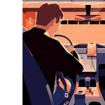
览
日
历
并
选
择
日
期。
按
退
出
键
可
关
闭
日
历。