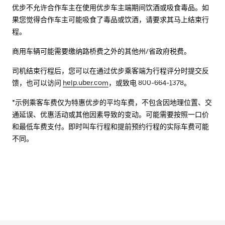
优步不允许合作车主在使用优步车主端期间饮酒或吸食毒品。如
果您觉得合作车主可能吸食了毒品或饮酒，请要求其马上结束行
程。
商用车辆可能需要缴纳路桥费之外的其他州/省政府税费。
司机结束行程后，您可以在通过优步乘客端为行程评分时提交反
馈，也可以访问
help.uber.com
，或致电 800-664-1378。
*示例乘客车费仅为特惠优步的平均车费，不包含因地理位置、交
通延误、优惠活动或其他因素导致的变动。可能需要按照一口价
和最低车费支付。即时叫车行程和提前预约行程的实际车费可能
不同。