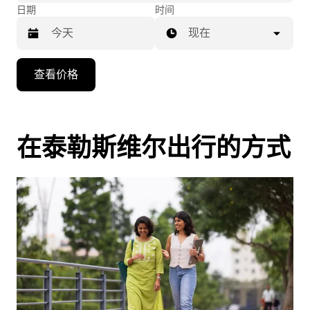
日期
时间
现在
按
查看价格
向
下
箭
头
在泰勒斯维尔出行的方式
键
可
浏
览
日
历
并
选
择
日