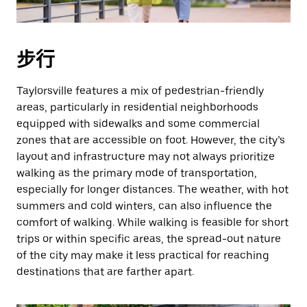
期。
按
退
步行
出
键
Taylorsville features a mix of pedestrian-friendly
可
areas, particularly in residential neighborhoods
关
equipped with sidewalks and some commercial
闭
zones that are accessible on foot. However, the city’s
日
layout and infrastructure may not always prioritize
历。
walking as the primary mode of transportation,
especially for longer distances. The weather, with hot
summers and cold winters, can also influence the
comfort of walking. While walking is feasible for short
trips or within specific areas, the spread-out nature
of the city may make it less practical for reaching
destinations that are farther apart.