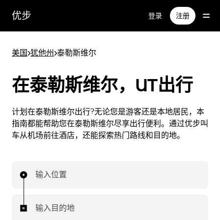
跳
优步
登录
注册
至
主
要
美国
>
犹他州
>
泰勒斯维尔
内
容
在泰勒斯维尔，UT出行
计划在泰勒斯维尔出行?无论您是游客还是本地居民，本
指南都能帮助您在泰勒斯维尔尽享出行便利。通过优步叫
车从机场前往酒店，还能探索热门路线和目的地。
输入位置
输入目的地