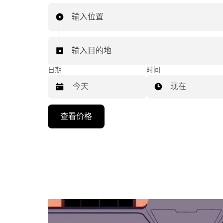
输入位置
输入目的地
日期
时间
现在
按
查看价格
向
下
箭
头
键
可
浏
览
日