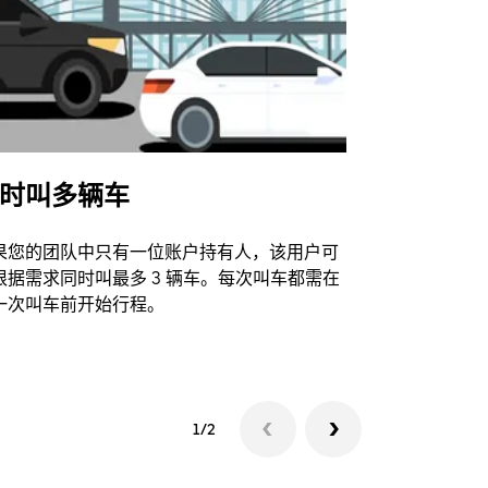
时叫多辆车
Uber Shu
果您的团队中只有一位账户持有人，该用户可
我们的班车
根据需求同时叫最多 3 辆车。每次叫车都需在
动场馆。
一次叫车前开始行程。
查看接驳车
1/2