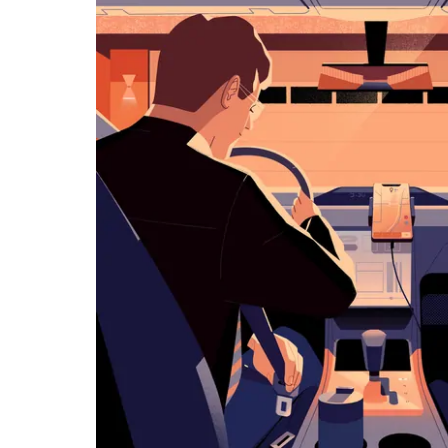
历
并
选
择
日
期。
按
退
出
键
可
关
闭
日
历。