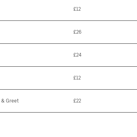
£12
£26
£24
£12
t & Greet
£22