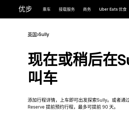
跳
优步
乘车
接载服务
商务
Uber Eats 优食
至
主
要
内
英国
>
Sully
容
现在或稍后在Sul
叫车
添加行程详情，上车即可出发探索Sully。或者通过 
Reserve 提前预约行程，最多可提前 90 天。