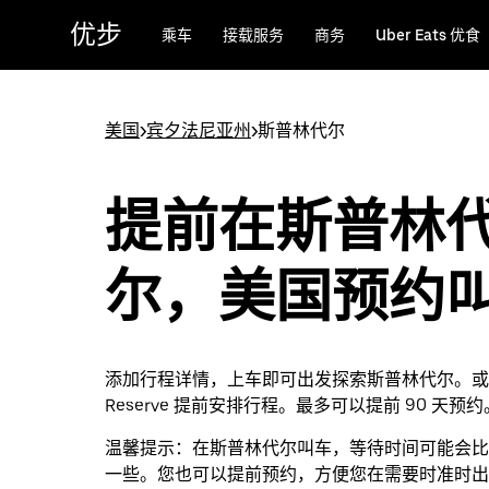
跳
优步
乘车
接载服务
商务
Uber Eats 优食
至
主
要
内
美国
>
宾夕法尼亚州
>
斯普林代尔
容
提前在斯普林
尔，美国预约
添加行程详情，上车即可出发探索斯普林代尔。或者通
Reserve 提前安排行程。最多可以提前 90 天预约
温馨提示：
在斯普林代尔叫车，等待时间可能会比
一些。您也可以提前预约，方便您在需要时准时出