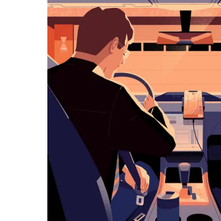
览
日
历
并
选
择
日
期。
按
退
出
键
可
关
闭
日
历。