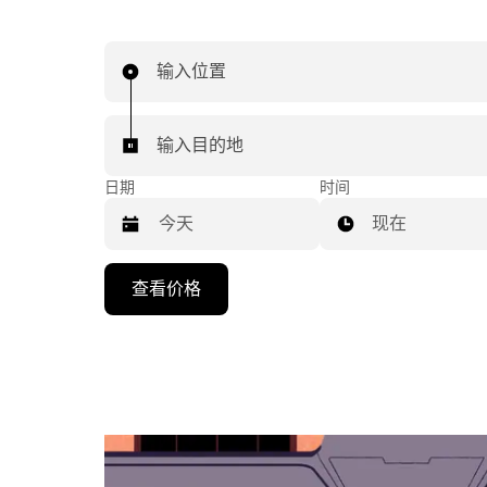
输入位置
输入目的地
日期
时间
现在
按
查看价格
向
下
箭
头
键
可
浏