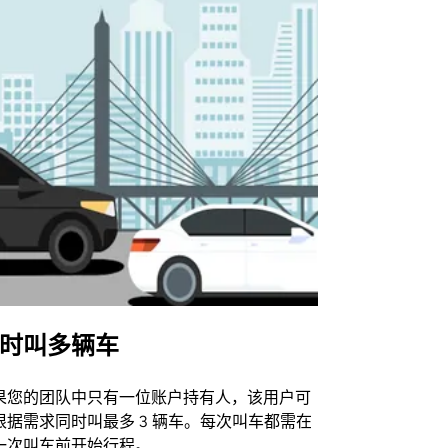
时叫多辆车
Uber Shu
果您的团队中只有一位账户持有人，该用户可
我们的班车
根据需求同时叫最多 3 辆车。每次叫车都需在
动场馆。
一次叫车前开始行程。