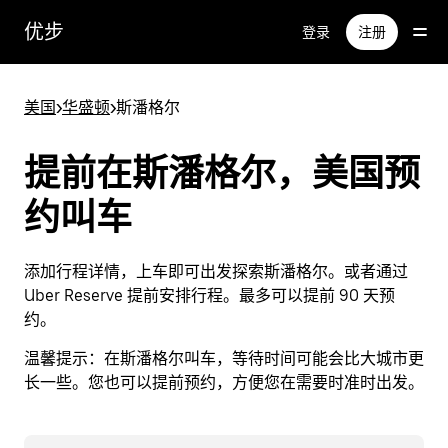
跳
优步
登录
注册
至
主
要
美国
>
华盛顿
>
斯潘格尔
内
容
提前在斯潘格尔，美国预
约叫车
添加行程详情，上车即可出发探索斯潘格尔。或者通过
Uber Reserve 提前安排行程。最多可以提前 90 天预
约。
温馨提示：
在斯潘格尔叫车，等待时间可能会比大城市更
长一些。您也可以提前预约，方便您在需要时准时出发。