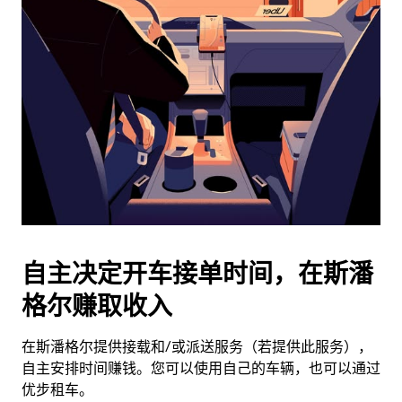
历
并
选
择
日
期。
按
退
出
键
可
关
闭
自主决定开车接单时间，在斯潘
日
格尔赚取收入
历。
在斯潘格尔提供接载和/或派送服务（若提供此服务），
自主安排时间赚钱。您可以使用自己的车辆，也可以通过
优步租车。