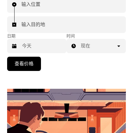
输入位置
输入目的地
日期
时间
现在
按
查看价格
向
下
箭
头
键
可
浏
览
日