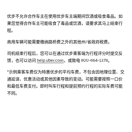
优步不允许合作车主在使用优步车主端期间饮酒或吸食毒品。如
果您觉得合作车主可能吸食了毒品或饮酒，请要求其马上结束行
程。
商用车辆可能需要缴纳路桥费之外的其他州/省政府税费。
司机结束行程后，您可以在通过优步乘客端为行程评分时提交反
馈，也可以访问
help.uber.com
，或致电 800-664-1378。
*示例乘客车费仅为特惠优步的平均车费，不包含因地理位置、交
通延误、优惠活动或其他因素导致的变动。可能需要按照一口价
和最低车费支付。即时叫车行程和提前预约行程的实际车费可能
不同。