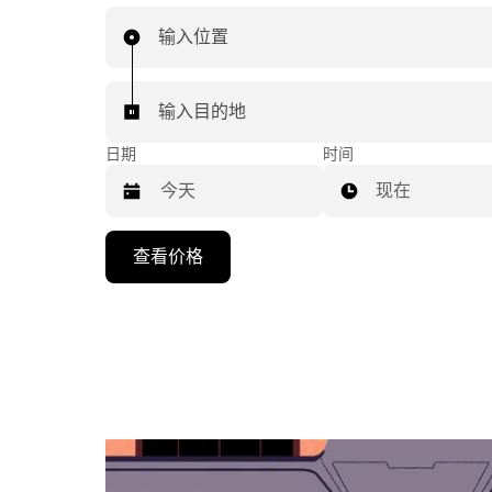
输入位置
输入目的地
日期
时间
现在
按
查看价格
向
下
箭
头
键
可
浏
览
日