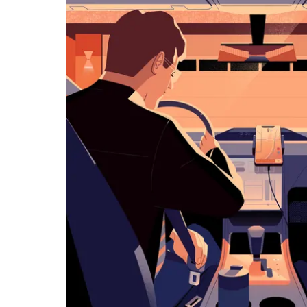
历
并
选
择
日
期。
按
退
出
键
可
关
闭
日
历。