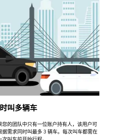
时叫多辆车
Uber Shu
果您的团队中只有一位账户持有人，该用户可
我们的班车
根据需求同时叫最多 3 辆车。每次叫车都需在
动场馆。
一次叫车前开始行程。