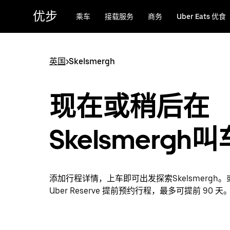
跳
优步
乘车
接载服务
商务
Uber Eats 优食
至
主
要
内
英国
>
Skelsmergh
容
现在或稍后在
Skelsmergh叫
添加行程详情，上车即可出发探索Skelsmergh
Uber Reserve 提前预约行程，最多可提前 90 天