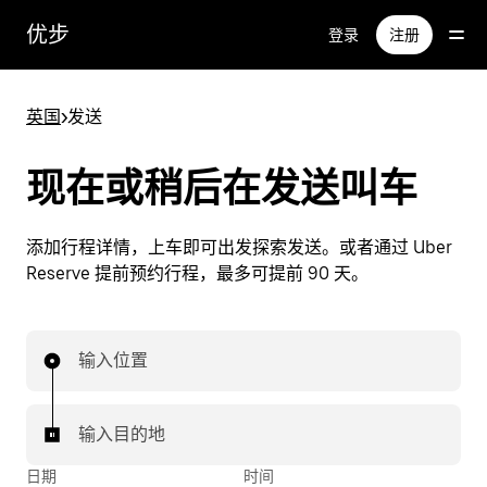
跳
优步
登录
注册
至
主
要
英国
>
发送
内
容
现在或稍后在发送叫车
添加行程详情，上车即可出发探索发送。或者通过 Uber
Reserve 提前预约行程，最多可提前 90 天。
输入位置
输入目的地
日期
时间