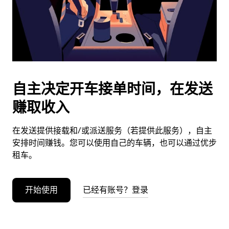
按
退
出
键
可
关
闭
自主决定开车接单时间，在发送
日
赚取收入
历。
在发送提供接载和/或派送服务（若提供此服务），自主
安排时间赚钱。您可以使用自己的车辆，也可以通过优步
租车。
开始使用
已经有账号？登录