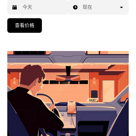
现在
按
查看价格
向
下
箭
头
键
可
浏
览
日
历
并
选
择
日
期。