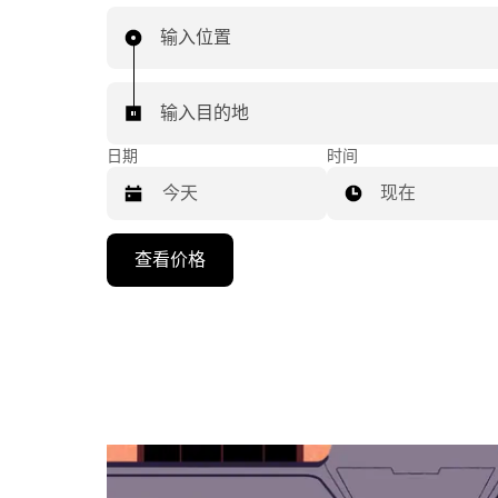
输入位置
输入目的地
日期
时间
现在
按
查看价格
向
下
箭
头
键
可
浏
览
日