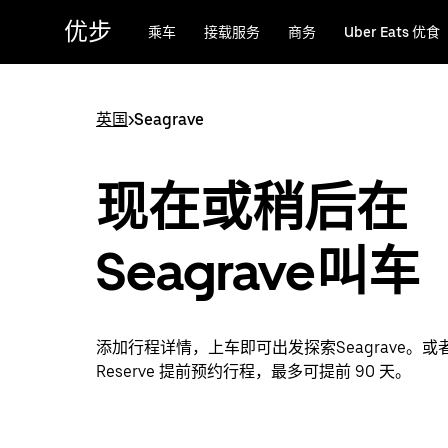
跳
优步
乘车
接载服务
商务
Uber Eats 优食
至
主
要
内
英国
>
Seagrave
容
现在或稍后在
Seagrave叫车
添加行程详情，上车即可出发探索Seagrave。或者通
Reserve 提前预约行程，最多可提前 90 天。