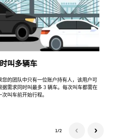
时叫多辆车
Uber Shu
果您的团队中只有一位账户持有人，该用户可
我们的班车
根据需求同时叫最多 3 辆车。每次叫车都需在
动场馆。
一次叫车前开始行程。
查看接驳车
1/2