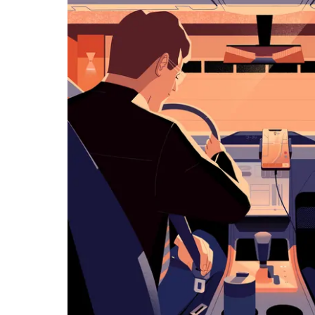
历
并
选
择
日
期。
按
退
出
键
可
关
闭
日
历。