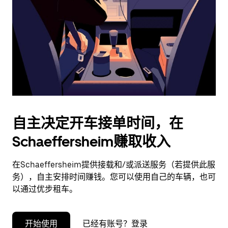
择
日
期。
按
退
出
键
可
关
闭
自主决定开车接单时间，在
日
Schaeffersheim赚取收入
历。
在Schaeffersheim提供接载和/或派送服务（若提供此服
务），自主安排时间赚钱。您可以使用自己的车辆，也可
以通过优步租车。
开始使用
已经有账号？登录