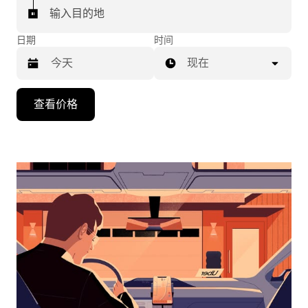
输入目的地
日期
时间
现在
按
查看价格
向
下
箭
头
键
可
浏
览
日
历
并
选