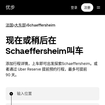
跳
优步
登录
注册
至
主
要
法国
>
大东部
>
Schaeffersheim
内
容
现在或稍后在
Schaeffersheim叫车
添加行程详情，上车即可出发探索Schaeffersheim。或
者通过 Uber Reserve 提前预约行程，最多可提前
90 天。
输入位置