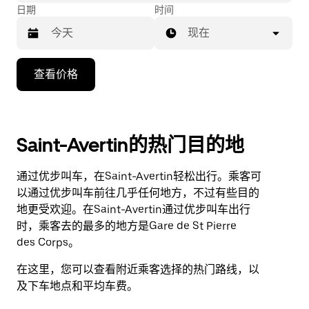
日期
时间
现在
按
查看价格
向
下
箭
头
Saint-Avertin的热门目的地
键
可
通过优步叫车，在Saint-Avertin轻松出行。乘客可
浏
以通过优步叫车前往几乎任何地方，不过有些目的
览
地更受欢迎。在Saint-Avertin通过优步叫车出行
日
时，乘客去的最多的地方是Gare de St Pierre
历
des Corps。
并
选
在这里，您可以查看附近乘客选择的热门路线，以
择
及下车地点和平均车费。
日