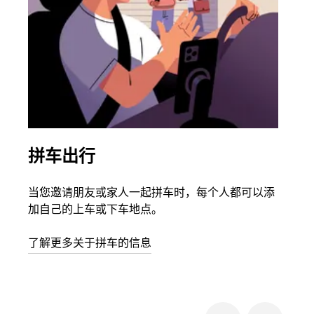
拼车出行
同
当您邀请朋友或家人一起拼车时，每个人都可以添
如果
加自己的上车或下车地点。
根据
次叫
了解更多关于拼车的信息