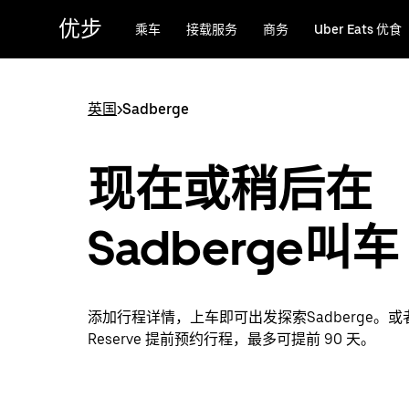
跳
优步
乘车
接载服务
商务
Uber Eats 优食
至
主
要
内
英国
>
Sadberge
容
现在或稍后在
Sadberge叫车
添加行程详情，上车即可出发探索Sadberge。或者
Reserve 提前预约行程，最多可提前 90 天。