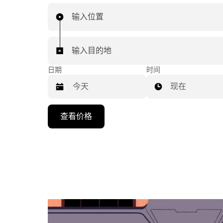
输入位置
输入目的地
日期
时间
现在
按
查看价格
向
下
箭
头
键
可
浏
览
日