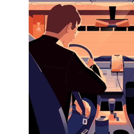
历
并
选
择
日
期。
按
退
出
键
可
关
闭
日
历。