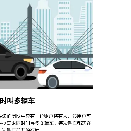
时叫多辆车
Uber Shu
果您的团队中只有一位账户持有人，该用户可
我们的班车
根据需求同时叫最多 3 辆车。每次叫车都需在
动场馆。
一次叫车前开始行程。