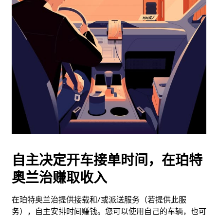
日
历
并
选
择
日
期。
按
退
出
键
可
关
闭
自主决定开车接单时间，在珀特
日
奥兰治赚取收入
历。
在珀特奥兰治提供接载和/或派送服务（若提供此服
务），自主安排时间赚钱。您可以使用自己的车辆，也可