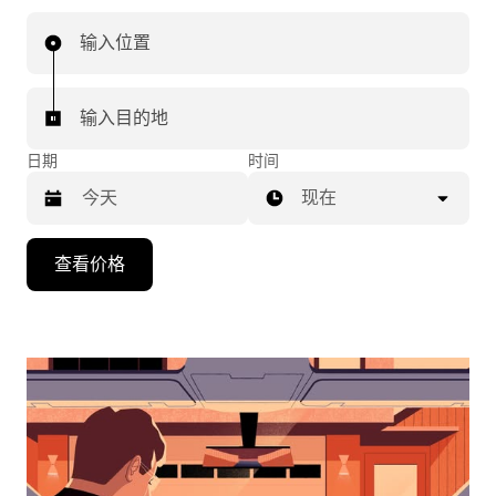
输入位置
输入目的地
日期
时间
现在
按
查看价格
向
下
箭
头
键
可
浏
览