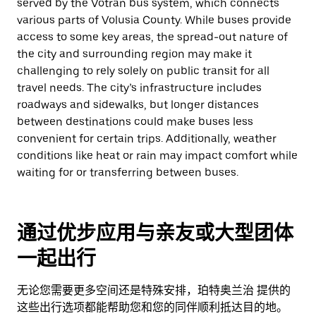
served by the Votran bus system, which connects
various parts of Volusia County. While buses provide
access to some key areas, the spread-out nature of
the city and surrounding region may make it
challenging to rely solely on public transit for all
travel needs. The city’s infrastructure includes
roadways and sidewalks, but longer distances
between destinations could make buses less
convenient for certain trips. Additionally, weather
conditions like heat or rain may impact comfort while
waiting for or transferring between buses.
通过优步应用与亲友或大型团体
一起出行
无论您需要更多空间还是特殊安排，珀特奥兰治 提供的
这些出行选项都能帮助您和您的同伴顺利抵达目的地。