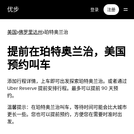
跳
优步
登录
注册
至
主
要
美国
>
佛罗里达州
>
珀特奥兰治
内
容
提前在珀特奥兰治，美国
预约叫车
添加行程详情，上车即可出发探索珀特奥兰治。或者通过
Uber Reserve 提前安排行程。最多可以提前 90 天预
约。
温馨提示：
在珀特奥兰治叫车，等待时间可能会比大城市
更长一些。您也可以提前预约，方便您在需要时准时出
发。