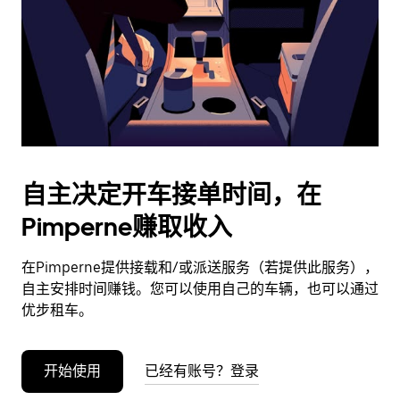
日
期。
按
退
出
键
可
关
闭
自主决定开车接单时间，在
日
Pimperne赚取收入
历。
在Pimperne提供接载和/或派送服务（若提供此服务），
自主安排时间赚钱。您可以使用自己的车辆，也可以通过
优步租车。
开始使用
已经有账号？登录