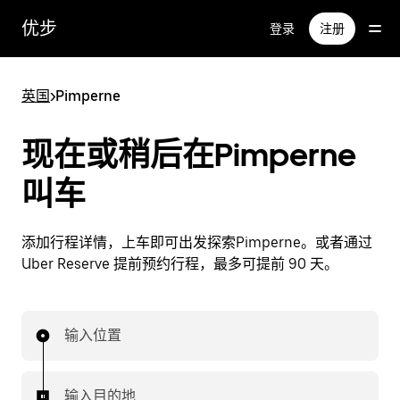
跳
优步
登录
注册
至
主
要
英国
>
Pimperne
内
容
现在或稍后在Pimperne
叫车
添加行程详情，上车即可出发探索Pimperne。或者通过
Uber Reserve 提前预约行程，最多可提前 90 天。
输入位置
输入目的地