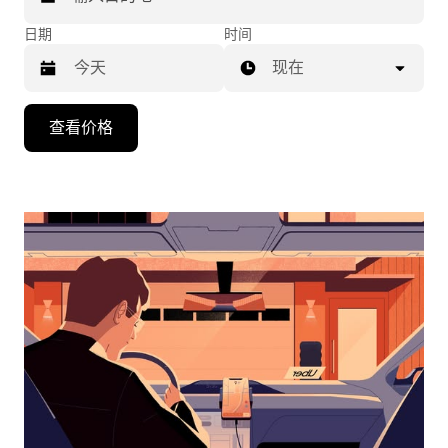
日期
时间
现在
按
查看价格
向
下
箭
头
键
可
浏
览
日
历
并
选
择