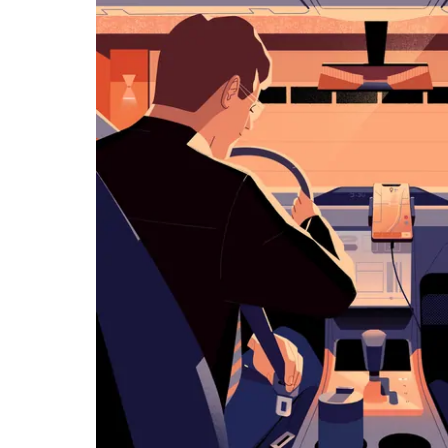
历
并
选
择
日
期。
按
退
出
键
可
关
闭
日
历。