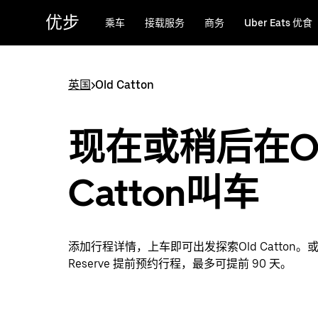
跳
优步
乘车
接载服务
商务
Uber Eats 优食
至
主
要
内
英国
>
Old Catton
容
现在或稍后在O
Catton叫车
添加行程详情，上车即可出发探索Old Catton。或
Reserve 提前预约行程，最多可提前 90 天。