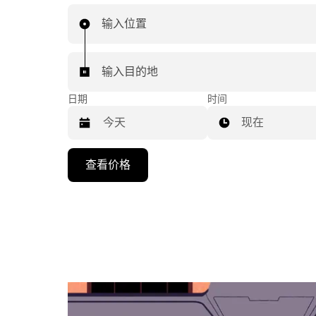
输入位置
输入目的地
日期
时间
现在
按
查看价格
向
下
箭
头
键
可
浏
览
日