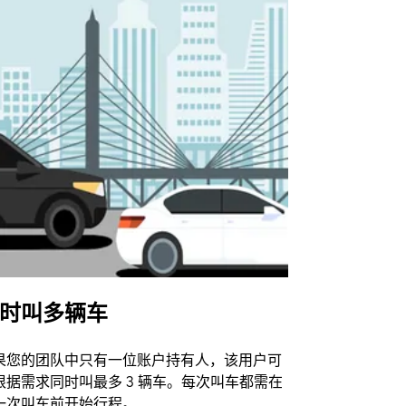
时叫多辆车
Uber Shu
果您的团队中只有一位账户持有人，该用户可
我们的班车
根据需求同时叫最多 3 辆车。每次叫车都需在
动场馆。
一次叫车前开始行程。