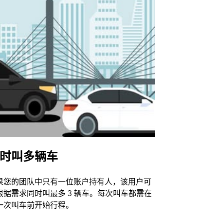
时叫多辆车
Uber Shu
果您的团队中只有一位账户持有人，该用户可
我们的班车
根据需求同时叫最多 3 辆车。每次叫车都需在
动场馆。
一次叫车前开始行程。
查看接驳车