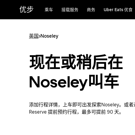
跳
优步
乘车
接载服务
商务
Uber Eats 优食
至
主
要
内
英国
>
Noseley
容
现在或稍后在
Noseley叫车
添加行程详情，上车即可出发探索Noseley。或者通
Reserve 提前预约行程，最多可提前 90 天。