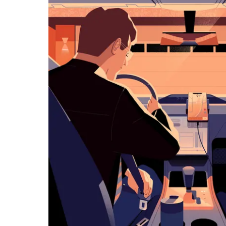
历
并
选
择
日
期。
按
退
出
键
可
关
闭
日
历。