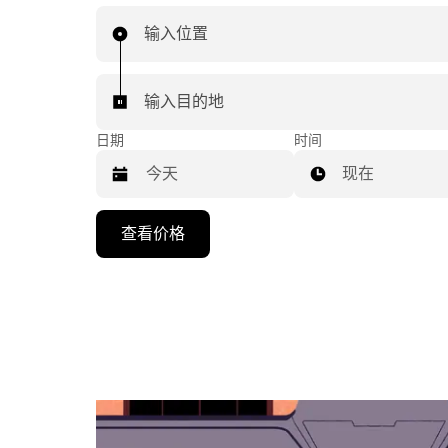
输入位置
输入目的地
日期
时间
现在
按
查看价格
向
下
箭
头
键
可
浏
览
日