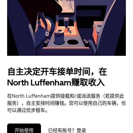
择
日
期。
按
退
出
键
可
关
闭
自主决定开车接单时间，在
日
North Luffenham赚取收入
历。
在North Luffenham提供接载和/或派送服务（若提供此
服务），自主安排时间赚钱。您可以使用自己的车辆，也
可以通过优步租车。
开始使用
已经有账号？登录