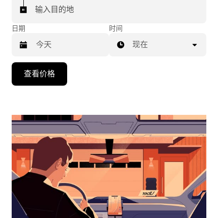
输入目的地
日期
时间
现在
按
查看价格
向
下
箭
头
键
可
浏
览
日
历
并
选