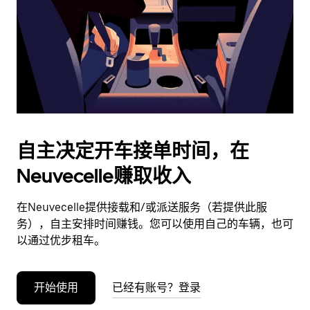
日
期。
按
退
出
键
可
关
闭
自主决定开车接单时间，在
日
Neuvecelle赚取收入
历。
在Neuvecelle提供接载和/或派送服务（若提供此服
务），自主安排时间赚钱。您可以使用自己的车辆，也可
以通过优步租车。
开始使用
已经有账号？登录