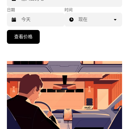
日期
时间
现在
按
查看价格
向
下
箭
头
键
可
浏
览
日
历
并
选
择