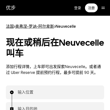
跳
优步
登录
注册
至
主
要
法国
>
奥弗涅-罗讷-阿尔卑斯
>
Neuvecelle
内
容
现在或稍后在Neuvecelle
叫车
添加行程详情，上车即可出发探索Neuvecelle。或者通
过 Uber Reserve 提前预约行程，最多可提前 90 天。
输入位置
输入目的地