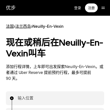
跳
优步
登录
注册
至
主
要
法国
>
法兰西岛
>
Neuilly-En-Vexin
内
容
现在或稍后在Neuilly-En-
Vexin叫车
添加行程详情，上车即可出发探索Neuilly-En-Vexin。或
者通过 Uber Reserve 提前预约行程，最多可提前
90 天。
输入位置