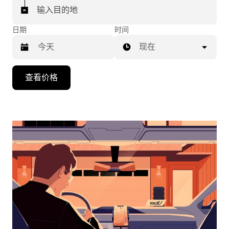
输入目的地
日期
时间
现在
按
查看价格
向
下
箭
头
键
可
浏
览
日
历
并
选