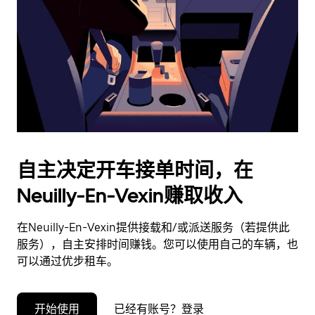
择
日
期。
按
退
出
键
可
关
闭
自主决定开车接单时间，在
日
Neuilly-En-Vexin赚取收入
历。
在Neuilly-En-Vexin提供接载和/或派送服务（若提供此
服务），自主安排时间赚钱。您可以使用自己的车辆，也
可以通过优步租车。
开始使用
已经有账号？登录