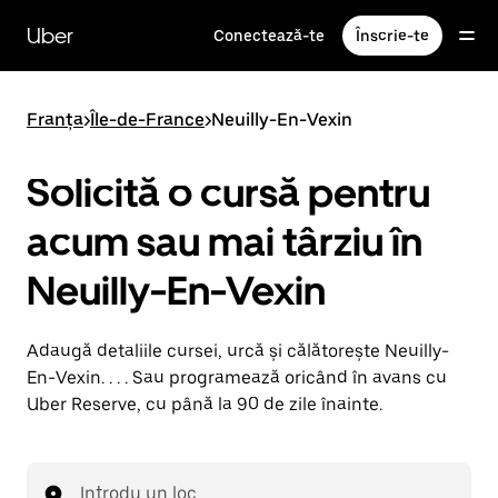
Accesează
direct
Uber
Conectează-te
Înscrie-te
conținutul
principal
Franța
>
Île-de-France
>
Neuilly-En-Vexin
Solicită o cursă pentru
acum sau mai târziu în
Neuilly-En-Vexin
Adaugă detaliile cursei, urcă și călătorește Neuilly-
En-Vexin. . . . Sau programează oricând în avans cu
Uber Reserve, cu până la 90 de zile înainte.
Introdu un loc