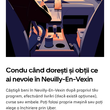
în
jos.
Închide
calendarul
apăsând
pe
butonul
Escape.
Condu când dorești și obții ce
ai nevoie în Neuilly-En-Vexin
Câștigă bani în Neuilly-En-Vexin după propriul tău
program, efectuând livrări (dacă există opțiunea),
curse sau ambele. Poți folosi propria mașină sau poți
alege o închiriere prin Uber.