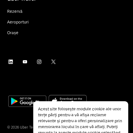
Rezervă
Aeroporturi
Orașe
Acest site folosește module cookie ale unor
terțe părți pentru a vă afișa reclame
relevante și pentru a oferi personalizare prin
memorarea locului în care vă aflați. Puteți
©
2026
Uber Technologies Inc.
renunța la aceste module cookie selectând