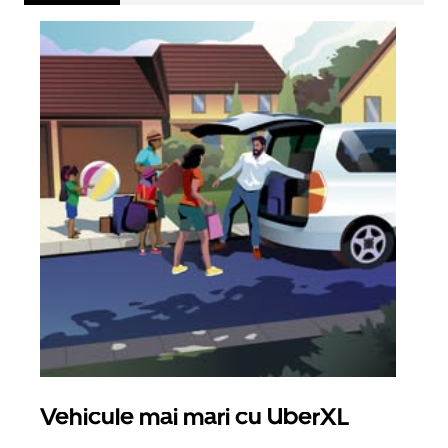
Vehicule mai mari cu UberXL
Căl