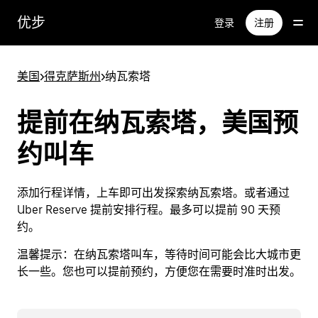
跳
优步
登录
注册
至
主
要
美国
>
得克萨斯州
>
纳瓦索塔
内
容
提前在纳瓦索塔，美国预
约叫车
添加行程详情，上车即可出发探索纳瓦索塔。或者通过
Uber Reserve 提前安排行程。最多可以提前 90 天预
约。
温馨提示：
在纳瓦索塔叫车，等待时间可能会比大城市更
长一些。您也可以提前预约，方便您在需要时准时出发。