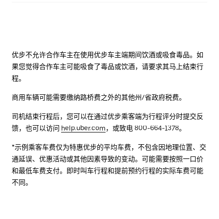
优步不允许合作车主在使用优步车主端期间饮酒或吸食毒品。如
果您觉得合作车主可能吸食了毒品或饮酒，请要求其马上结束行
程。
商用车辆可能需要缴纳路桥费之外的其他州/省政府税费。
司机结束行程后，您可以在通过优步乘客端为行程评分时提交反
馈，也可以访问
help.uber.com
，或致电 800-664-1378。
*示例乘客车费仅为特惠优步的平均车费，不包含因地理位置、交
通延误、优惠活动或其他因素导致的变动。可能需要按照一口价
和最低车费支付。即时叫车行程和提前预约行程的实际车费可能
不同。