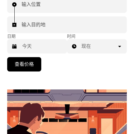
输入位置
输入目的地
日期
时间
现在
按
查看价格
向
下
箭
头
键
可
浏
览
日