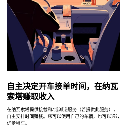
历
并
选
择
日
期。
按
退
出
键
可
关
闭
自主决定开车接单时间，在纳瓦
日
索塔赚取收入
历。
在纳瓦索塔提供接载和/或派送服务（若提供此服务），
自主安排时间赚钱。您可以使用自己的车辆，也可以通过
优步租车。