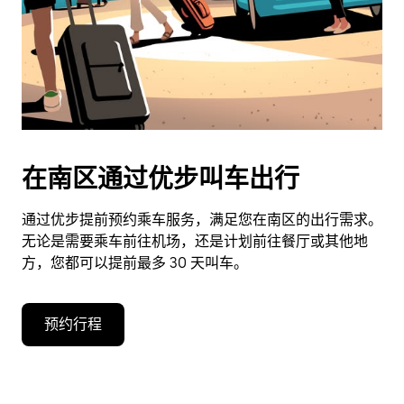
期。
按
退
出
键
可
关
闭
在南区通过优步叫车出行
日
历。
通过优步提前预约乘车服务，满足您在南区的出行需求。
无论是需要乘车前往机场，还是计划前往餐厅或其他地
方，您都可以提前最多 30 天叫车。
预约行程