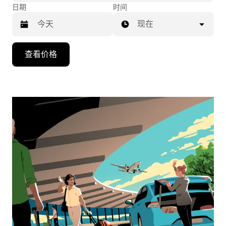
日期
时间
现在
按
查看价格
向
下
箭
头
键
可
浏
览
日
历
并
选
择
日