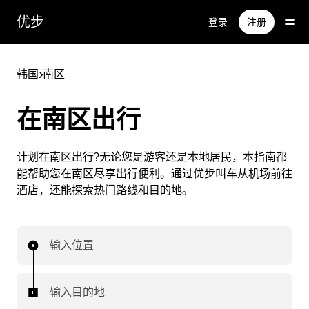
跳
优步
登录
注册
至
主
要
韩国
>
南区
内
容
在南区出行
计划在南区出行?无论您是游客还是本地居民，本指南都
能帮助您在南区尽享出行便利。通过优步叫车从机场前往
酒店，还能探索热门路线和目的地。
输入位置
输入目的地