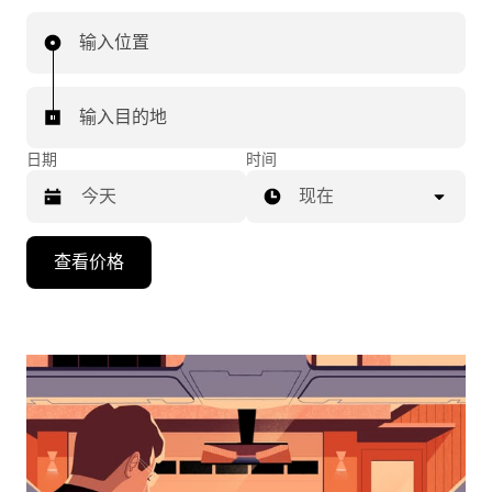
输入位置
输入目的地
日期
时间
现在
按
查看价格
向
下
箭
头
键
可
浏
览