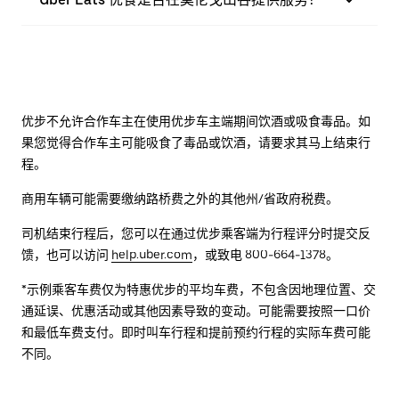
优步不允许合作车主在使用优步车主端期间饮酒或吸食毒品。如
果您觉得合作车主可能吸食了毒品或饮酒，请要求其马上结束行
程。
商用车辆可能需要缴纳路桥费之外的其他州/省政府税费。
司机结束行程后，您可以在通过优步乘客端为行程评分时提交反
馈，也可以访问
help.uber.com
，或致电 800-664-1378。
*示例乘客车费仅为特惠优步的平均车费，不包含因地理位置、交
通延误、优惠活动或其他因素导致的变动。可能需要按照一口价
和最低车费支付。即时叫车行程和提前预约行程的实际车费可能
不同。