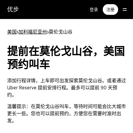
跳
优步
登录
注册
至
主
要
美国
>
加利福尼亚州
>
莫伦戈山谷
内
容
提前在莫伦戈山谷，美国
预约叫车
添加行程详情，上车即可出发探索莫伦戈山谷。或者通过
Uber Reserve 提前安排行程。最多可以提前 90 天预
约。
温馨提示：
在莫伦戈山谷叫车，等待时间可能会比大城市
更长一些。您也可以提前预约，方便您在需要时准时出
发。