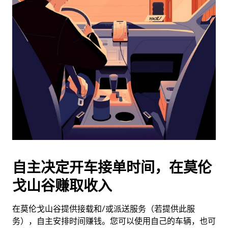
日
历
并
选
择
日
期。
按
退
出
键
可
关
闭
自主决定开车接单时间，在莫伦
日
戈山谷赚取收入
历。
在莫伦戈山谷提供接载和/或派送服务（若提供此服
务），自主安排时间赚钱。您可以使用自己的车辆，也可