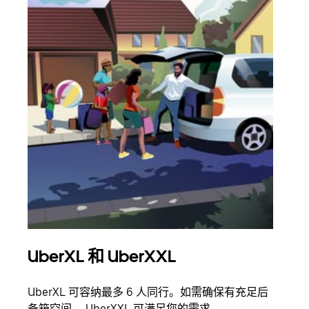
UberXL 和 UberXXL
拼
UberXL 可容纳最多 6 人同行。如需确保有充足后
当您
备箱空间， UberXXL 可满足您的需求。
加自