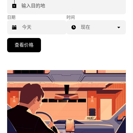
输入目的地
日期
时间
现在
按
查看价格
向
下
箭
头
键
可
浏
览
日
历
并
选