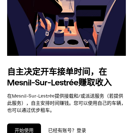
择
日
期。
按
退
出
键
可
关
闭
自主决定开车接单时间，在
日
Mesnil-Sur-Lestrée赚取收入
历。
在Mesnil-Sur-Lestrée提供接载和/或派送服务（若提供
此服务），自主安排时间赚钱。您可以使用自己的车辆，
也可以通过优步租车。
开始使用
已经有账号？登录