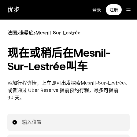
跳
优步
登录
注册
至
主
要
法国
>
诺曼底
>
Mesnil-Sur-Lestrée
内
容
现在或稍后在Mesnil-
Sur-Lestrée叫车
添加行程详情，上车即可出发探索Mesnil-Sur-Lestrée。
或者通过 Uber Reserve 提前预约行程，最多可提前
90 天。
输入位置