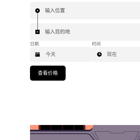
输入位置
输入目的地
日期
时间
现在
按
查看价格
向
下
箭
头
键
可
浏
览
日