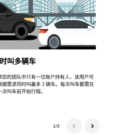
时叫多辆车
Uber Shu
果您的团队中只有一位账户持有人，该用户可
我们的班车
根据需求同时叫最多 3 辆车。每次叫车都需在
动场馆。
一次叫车前开始行程。
查看接驳车
1/2