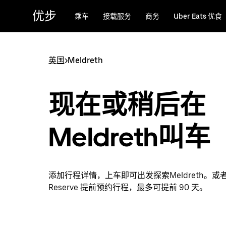
跳
优步
乘车
接载服务
商务
Uber Eats 优食
至
主
要
内
英国
>
Meldreth
容
现在或稍后在
Meldreth叫车
添加行程详情，上车即可出发探索Meldreth。或者通
Reserve 提前预约行程，最多可提前 90 天。