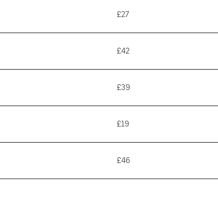
£27
£42
£39
£19
£46