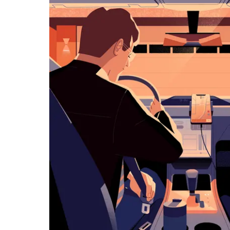
历
并
选
择
日
期。
按
退
出
键
可
关
闭
日
历。