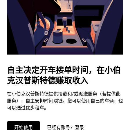
择
日
期。
按
退
出
键
可
关
闭
自主决定开车接单时间，在小伯
日
克汉普斯特德赚取收入
历。
在小伯克汉普斯特德提供接载和/或派送服务（若提供此
服务），自主安排时间赚钱。您可以使用自己的车辆，也
可以通过优步租车。
开始使用
已经有账号？登录