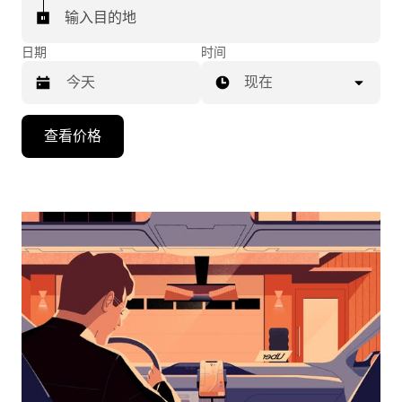
输入目的地
日期
时间
现在
按
查看价格
向
下
箭
头
键
可
浏
览
日
历
并
选