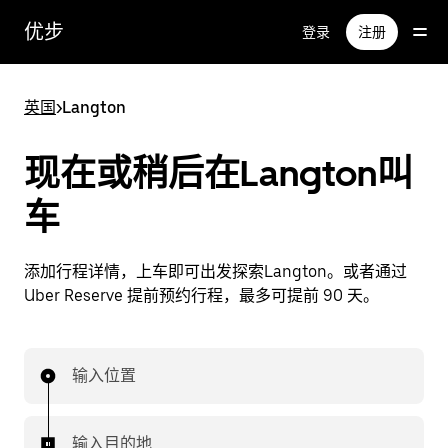
跳
优步
登录
注册
至
主
要
英国
>
Langton
内
容
现在或稍后在Langton叫
车
添加行程详情，上车即可出发探索Langton。或者通过
Uber Reserve 提前预约行程，最多可提前 90 天。
输入位置
输入目的地