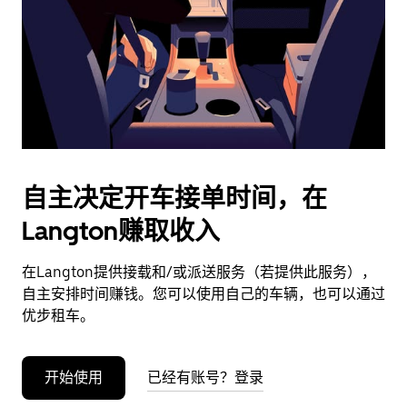
日
期。
按
退
出
键
可
关
闭
自主决定开车接单时间，在
日
Langton赚取收入
历。
在Langton提供接载和/或派送服务（若提供此服务），
自主安排时间赚钱。您可以使用自己的车辆，也可以通过
优步租车。
开始使用
已经有账号？登录