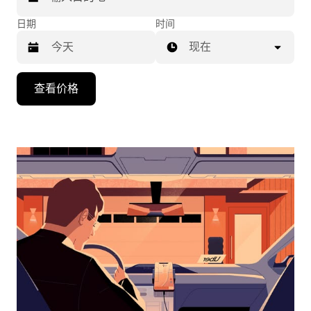
日期
时间
现在
按
查看价格
向
下
箭
头
键
可
浏
览
日
历
并
选
择