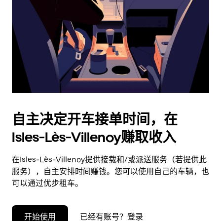
择
日
期。
按
退
出
键
可
关
闭
自主决定开车接单时间，在
日
Isles-Lès-Villenoy赚取收入
历。
在Isles-Lès-Villenoy提供接载和/或派送服务（若提供此
服务），自主安排时间赚钱。您可以使用自己的车辆，也
可以通过优步租车。
开始使用
已经有账号？登录