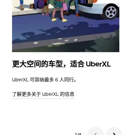
更大空间的车型，适合 UberXL
拼
UberXL 可容纳最多 6 人同行。
当您
加自
了解更多关于 UberXL 的信息
了解
1/4