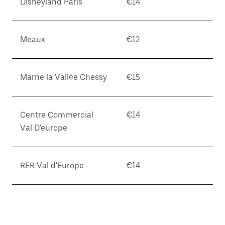
Disneyland Paris
€14
Meaux
€12
Marne la Vallée Chessy
€15
Centre Commercial
€14
Val D'europe
RER Val d'Europe
€14