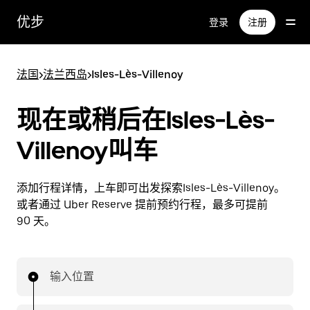
跳
优步
登录
注册
至
主
要
法国
>
法兰西岛
>
Isles-Lès-Villenoy
内
容
现在或稍后在Isles-Lès-
Villenoy叫车
添加行程详情，上车即可出发探索Isles-Lès-Villenoy。
或者通过 Uber Reserve 提前预约行程，最多可提前
90 天。
输入位置