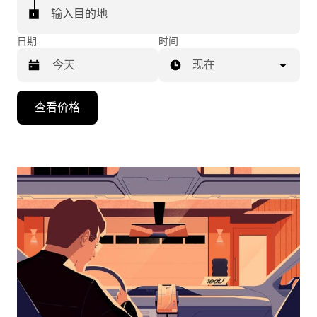
输入目的地
日期
时间
现在
按
查看价格
向
下
箭
头
键
可
浏
览
日
历
并
选