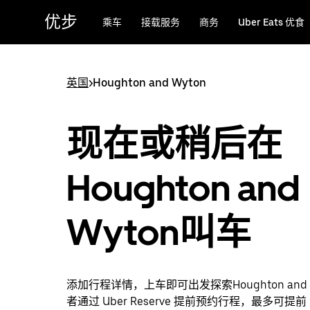
跳
优步
乘车
接载服务
商务
Uber Eats 优食
至
主
要
内
英国
>
Houghton and Wyton
容
现在或稍后在
Houghton and
Wyton叫车
添加行程详情，上车即可出发探索Houghton and 
者通过 Uber Reserve 提前预约行程，最多可提前 