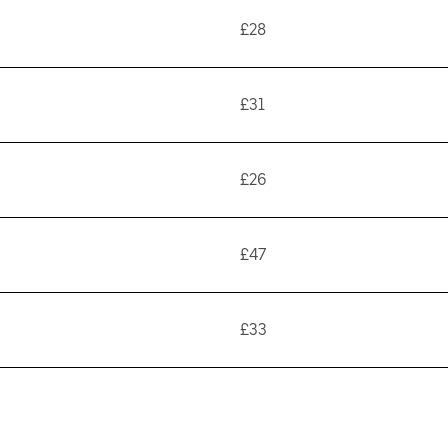
£28
£31
£26
£47
£33