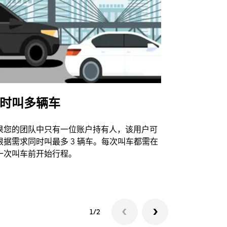
时叫多辆车
Uber Shu
果您的团队中只有一位账户持有人，该用户可
我们的班车
根据需求同时叫最多 3 辆车。每次叫车都需在
动场馆。
一次叫车前开始行程。
查看接驳车
1/2