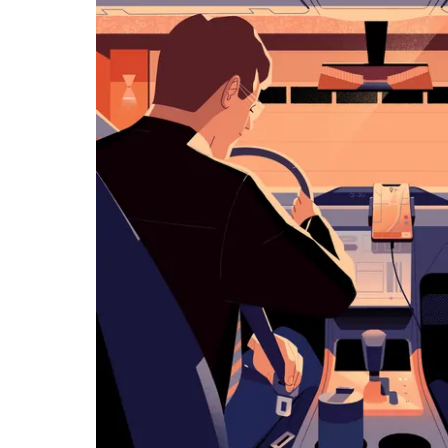
览
日
历
并
选
择
日
期。
按
退
出
键
可
关
闭
日
历。