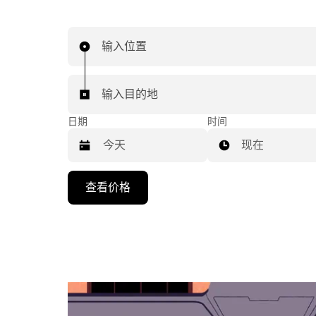
输入位置
输入目的地
日期
时间
现在
按
查看价格
向
下
箭
头
键
可
浏