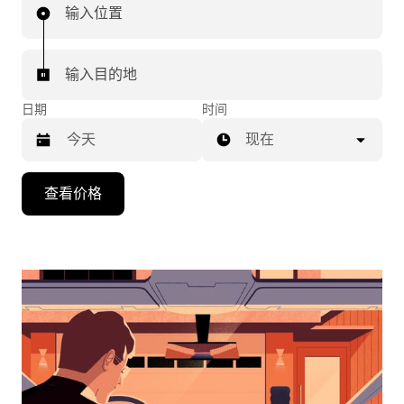
输入位置
输入目的地
日期
时间
现在
按
查看价格
向
下
箭
头
键
可
浏
览
日