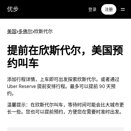
跳
优步
登录
注册
至
主
要
美国
>
多佛尔
>
欣斯代尔
内
容
提前在欣斯代尔，美国预
约叫车
添加行程详情，上车即可出发探索欣斯代尔。或者通过
Uber Reserve 提前安排行程。最多可以提前 90 天预
约。
温馨提示：
在欣斯代尔叫车，等待时间可能会比大城市更
长一些。您也可以提前预约，方便您在需要时准时出发。