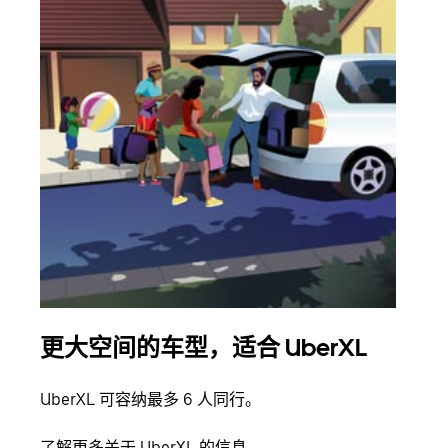
更大空间的车型，适合 UberXL
拼
UberXL 可容纳最多 6 人同行。
当您
加自
了解更多关于 UberXL 的信息