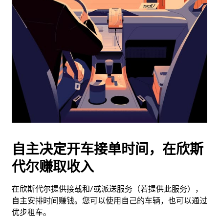
历
并
选
择
日
期。
按
退
出
键
可
关
闭
自主决定开车接单时间，在欣斯
日
代尔赚取收入
历。
在欣斯代尔提供接载和/或派送服务（若提供此服务），
自主安排时间赚钱。您可以使用自己的车辆，也可以通过
优步租车。