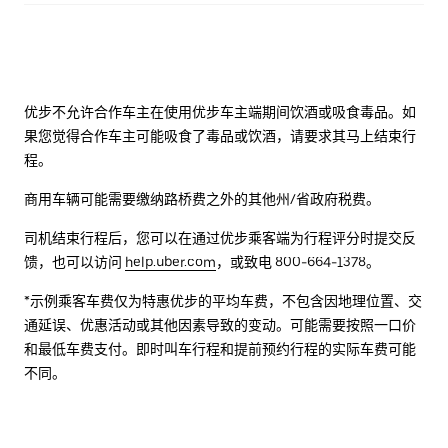
优步不允许合作车主在使用优步车主端期间饮酒或吸食毒品。如
果您觉得合作车主可能吸食了毒品或饮酒，请要求其马上结束行
程。
商用车辆可能需要缴纳路桥费之外的其他州/省政府税费。
司机结束行程后，您可以在通过优步乘客端为行程评分时提交反
馈，也可以访问
help.uber.com
，或致电 800-664-1378。
*示例乘客车费仅为特惠优步的平均车费，不包含因地理位置、交
通延误、优惠活动或其他因素导致的变动。可能需要按照一口价
和最低车费支付。即时叫车行程和提前预约行程的实际车费可能
不同。