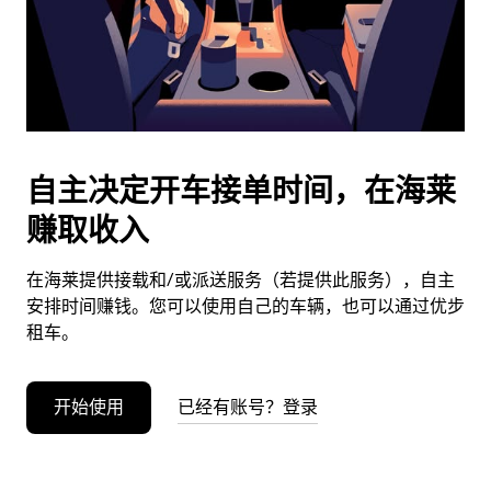
按
退
出
键
可
关
闭
自主决定开车接单时间，在海莱
日
赚取收入
历。
在海莱提供接载和/或派送服务（若提供此服务），自主
安排时间赚钱。您可以使用自己的车辆，也可以通过优步
租车。
开始使用
已经有账号？登录