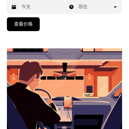
现在
按
查看价格
向
下
箭
头
键
可
浏
览
日
历
并
选
择
日
期。