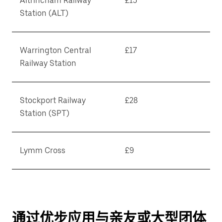
Altrincham Railway
£15
Station (ALT)
Warrington Central
£17
Railway Station
Stockport Railway
£28
Station (SPT)
Lymm Cross
£9
通过优步应用与亲友或大型团体