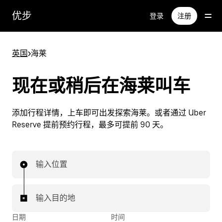
跳
优步
登录
注册
至
主
要
英国
>
海莱
内
容
现在或稍后在海莱叫车
添加行程详情，上车即可出发探索海莱。或者通过 Uber
Reserve 提前预约行程，最多可提前 90 天。
输入位置
输入目的地
日期
时间