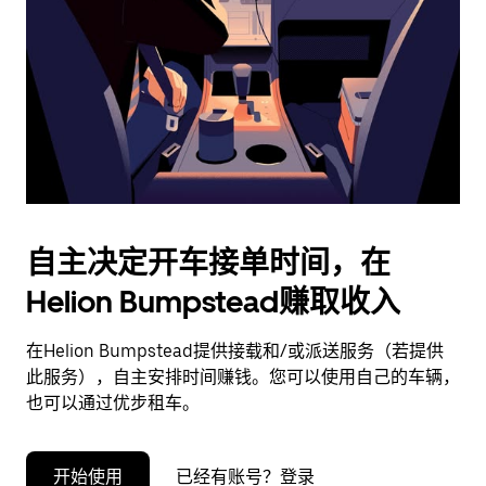
择
日
期。
按
退
出
键
可
关
闭
自主决定开车接单时间，在
日
Helion Bumpstead赚取收入
历。
在Helion Bumpstead提供接载和/或派送服务（若提供
此服务），自主安排时间赚钱。您可以使用自己的车辆，
也可以通过优步租车。
开始使用
已经有账号？登录