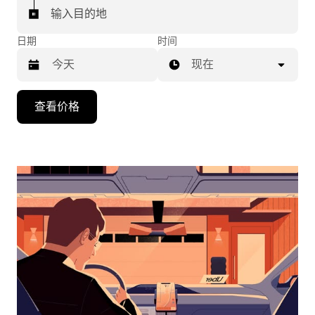
输入目的地
日期
时间
现在
按
查看价格
向
下
箭
头
键
可
浏
览
日
历
并
选