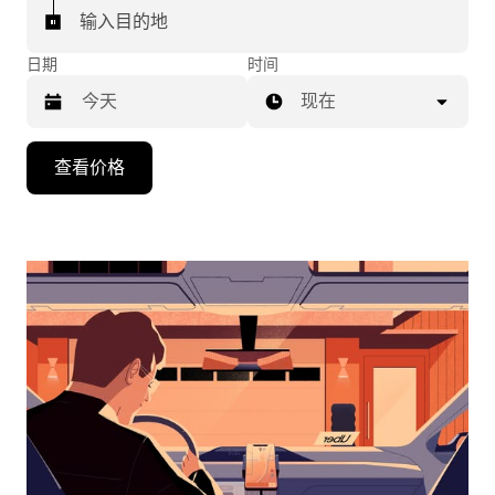
输入目的地
日期
时间
现在
按
查看价格
向
下
箭
头
键
可
浏
览
日
历
并
选