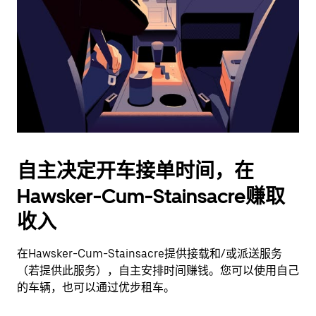
择
日
期。
按
退
出
键
可
关
闭
自主决定开车接单时间，在
日
Hawsker-Cum-Stainsacre赚取
历。
收入
在Hawsker-Cum-Stainsacre提供接载和/或派送服务
（若提供此服务），自主安排时间赚钱。您可以使用自己
的车辆，也可以通过优步租车。