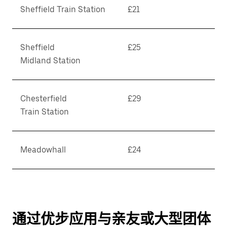
Sheffield Train Station
£21
Sheffield
£25
Midland Station
Chesterfield
£29
Train Station
Meadowhall
£24
通过优步应用与亲友或大型团体