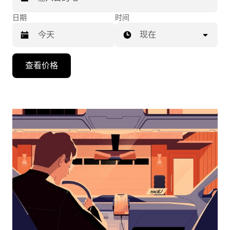
日期
时间
现在
按
查看价格
向
下
箭
头
键
可
浏
览
日
历
并
选
择