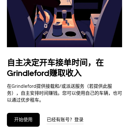
日
期。
按
退
出
键
可
关
闭
自主决定开车接单时间，在
日
Grindleford赚取收入
历。
在Grindleford提供接载和/或派送服务（若提供此服
务），自主安排时间赚钱。您可以使用自己的车辆，也可
以通过优步租车。
开始使用
已经有账号？登录