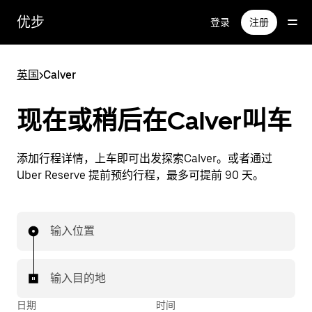
跳
优步
登录
注册
至
主
要
英国
>
Calver
内
容
现在或稍后在Calver叫车
添加行程详情，上车即可出发探索Calver。或者通过
Uber Reserve 提前预约行程，最多可提前 90 天。
输入位置
输入目的地
日期
时间