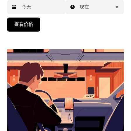
现在
按
查看价格
向
下
箭
头
键
可
浏
览
日
历
并
选
择
日
期。