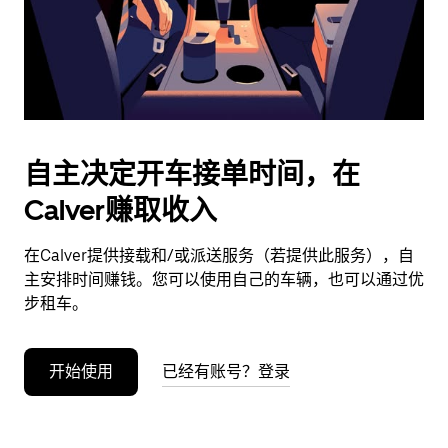
按
退
出
键
可
关
闭
自主决定开车接单时间，在
日
Calver赚取收入
历。
在Calver提供接载和/或派送服务（若提供此服务），自
主安排时间赚钱。您可以使用自己的车辆，也可以通过优
步租车。
开始使用
已经有账号？登录