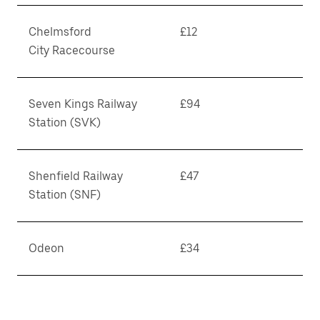
Chelmsford
£12
City Racecourse
Seven Kings Railway
£94
Station (SVK)
Shenfield Railway
£47
Station (SNF)
Odeon
£34