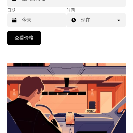
日期
时间
现在
按
查看价格
向
下
箭
头
键
可
浏
览
日
历
并
选
择