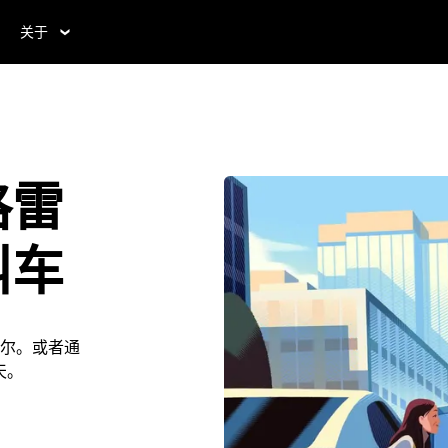
关于
格雷
叫车
尔。或者通
 天。