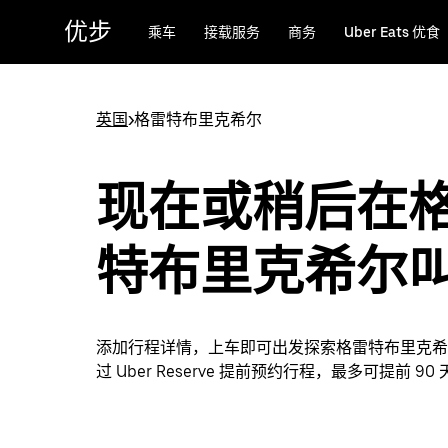
跳
优步
乘车
接载服务
商务
Uber Eats 优食
至
主
要
内
英国
>
格雷特布里克希尔
容
现在或稍后在
特布里克希尔
添加行程详情，上车即可出发探索格雷特布里克希
过 Uber Reserve 提前预约行程，最多可提前 90