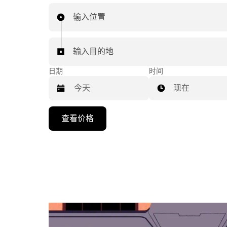
输入位置
输入目的地
日期
时间
现在
按
查看价格
向
下
箭
头
键
可
浏
览
日