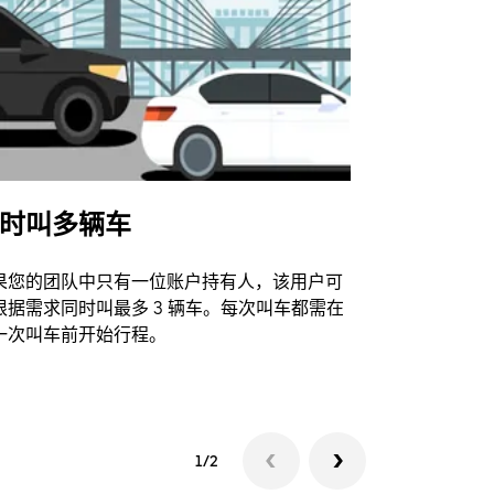
时叫多辆车
Uber Shu
果您的团队中只有一位账户持有人，该用户可
我们的班车
根据需求同时叫最多 3 辆车。每次叫车都需在
动场馆。
一次叫车前开始行程。
查看接驳车
1/2