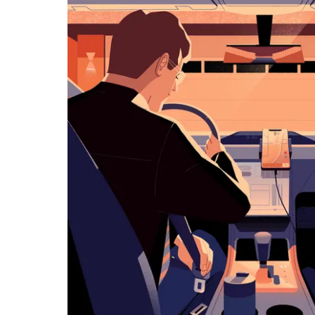
历
并
选
择
日
期。
按
退
出
键
可
关
闭
日
历。