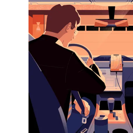
览
日
历
并
选
择
日
期。
按
退
出
键
可
关
闭
日
历。