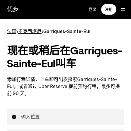
跳
优步
登录
注册
至
主
要
法国
>
奥克西塔尼
>
Garrigues-Sainte-Eul
内
容
现在或稍后在Garrigues-
Sainte-Eul叫车
添加行程详情，上车即可出发探索Garrigues-Sainte-
Eul。或者通过 Uber Reserve 提前预约行程，最多可提
前 90 天。
输入位置