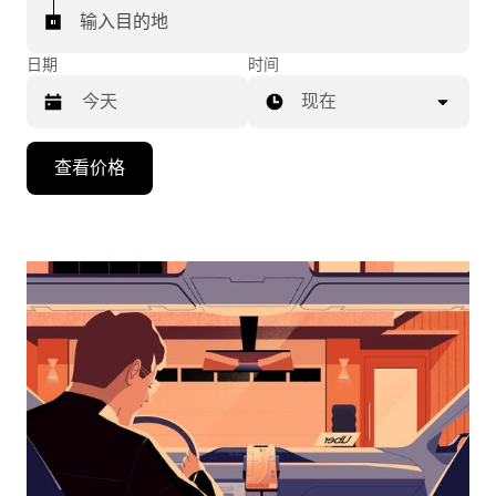
输入目的地
日期
时间
现在
按
查看价格
向
下
箭
头
键
可
浏
览
日
历
并
选