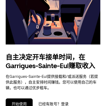
择
日
期。
按
退
出
键
可
关
闭
自主决定开车接单时间，在
日
Garrigues-Sainte-Eul赚取收入
历。
在Garrigues-Sainte-Eul提供接载和/或派送服务（若提
供此服务），自主安排时间赚钱。您可以使用自己的车
辆，也可以通过优步租车。
开始使用
已经有账号？登录