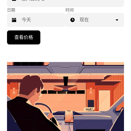
日期
时间
现在
按
查看价格
向
下
箭
头
键
可
浏
览
日
历
并
选
择