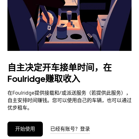
日
期。
按
退
出
键
可
关
闭
自主决定开车接单时间，在
日
Foulridge赚取收入
历。
在Foulridge提供接载和/或派送服务（若提供此服务），
自主安排时间赚钱。您可以使用自己的车辆，也可以通过
优步租车。
开始使用
已经有账号？登录