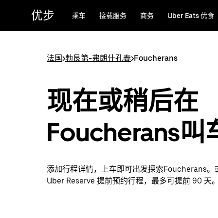
跳
优步
乘车
接载服务
商务
Uber Eats 优食
至
主
要
内
法国
>
勃艮第-弗朗什孔泰
>
Foucherans
容
现在或稍后在
Foucherans叫
添加行程详情，上车即可出发探索Foucherans
Uber Reserve 提前预约行程，最多可提前 90 天