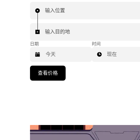
输入位置
输入目的地
日期
时间
现在
按
查看价格
向
下
箭
头
键
可
浏
览
日