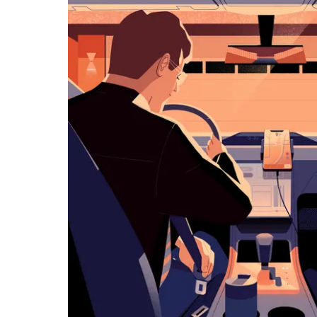
历
并
选
择
日
期。
按
退
出
键
可
关
闭
日
历。