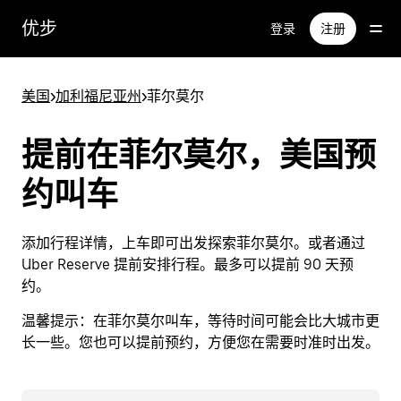
跳
优步
登录
注册
至
主
要
美国
>
加利福尼亚州
>
菲尔莫尔
内
容
提前在菲尔莫尔，美国预
约叫车
添加行程详情，上车即可出发探索菲尔莫尔。或者通过
Uber Reserve 提前安排行程。最多可以提前 90 天预
约。
温馨提示：
在菲尔莫尔叫车，等待时间可能会比大城市更
长一些。您也可以提前预约，方便您在需要时准时出发。