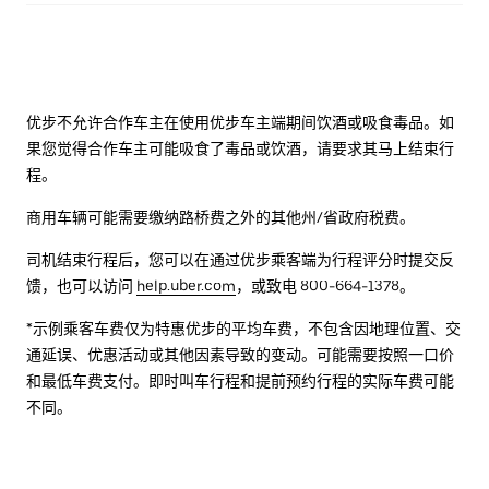
优步不允许合作车主在使用优步车主端期间饮酒或吸食毒品。如
果您觉得合作车主可能吸食了毒品或饮酒，请要求其马上结束行
程。
商用车辆可能需要缴纳路桥费之外的其他州/省政府税费。
司机结束行程后，您可以在通过优步乘客端为行程评分时提交反
馈，也可以访问
help.uber.com
，或致电 800-664-1378。
*示例乘客车费仅为特惠优步的平均车费，不包含因地理位置、交
通延误、优惠活动或其他因素导致的变动。可能需要按照一口价
和最低车费支付。即时叫车行程和提前预约行程的实际车费可能
不同。