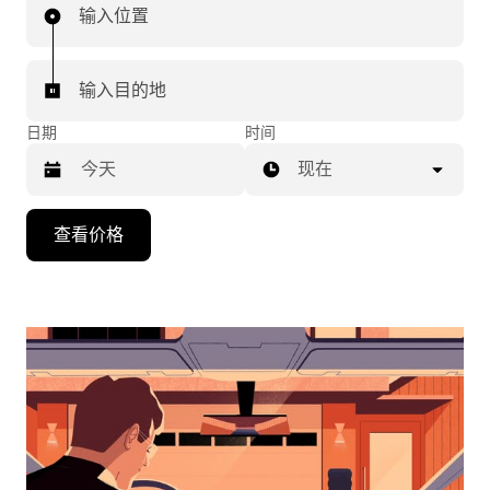
输入位置
输入目的地
日期
时间
现在
按
查看价格
向
下
箭
头
键
可
浏
览
日