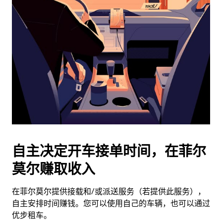
历
并
选
择
日
期。
按
退
出
键
可
关
闭
自主决定开车接单时间，在菲尔
日
莫尔赚取收入
历。
在菲尔莫尔提供接载和/或派送服务（若提供此服务），
自主安排时间赚钱。您可以使用自己的车辆，也可以通过
优步租车。