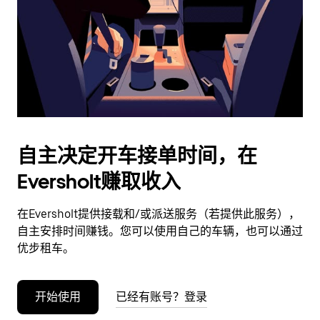
日
期。
按
退
出
键
可
关
闭
自主决定开车接单时间，在
日
Eversholt赚取收入
历。
在Eversholt提供接载和/或派送服务（若提供此服务），
自主安排时间赚钱。您可以使用自己的车辆，也可以通过
优步租车。
开始使用
已经有账号？登录