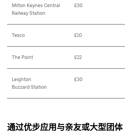
Milton Keynes Central
£30
Railway Station
Tesco
£10
The Point
£22
Leighton
£30
Buzzard Station
通过优步应用与亲友或大型团体