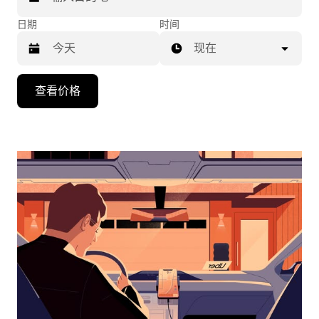
日期
时间
现在
按
查看价格
向
下
箭
头
键
可
浏
览
日
历
并
选
择