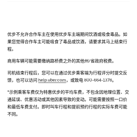
优步不允许合作车主在使用优步车主端期间饮酒或吸食毒品。如
果您觉得合作车主可能吸食了毒品或饮酒，请要求其马上结束行
程。
商用车辆可能需要缴纳路桥费之外的其他州/省政府税费。
司机结束行程后，您可以在通过优步乘客端为行程评分时提交反
馈，也可以访问
help.uber.com
，或致电 800-664-1378。
*示例乘客车费仅为特惠优步的平均车费，不包含因地理位置、交
通延误、优惠活动或其他因素导致的变动。可能需要按照一口价
和最低车费支付。即时叫车行程和提前预约行程的实际车费可能
不同。