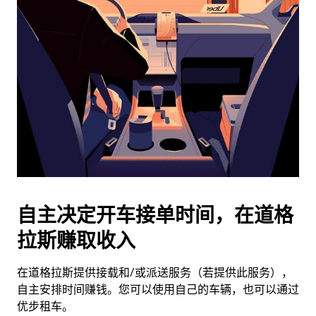
历
并
选
择
日
期。
按
退
出
键
可
关
闭
自主决定开车接单时间，在道格
日
拉斯赚取收入
历。
在道格拉斯提供接载和/或派送服务（若提供此服务），
自主安排时间赚钱。您可以使用自己的车辆，也可以通过
优步租车。