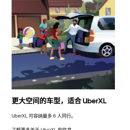
更大空间的车型，适合 UberXL
拼
UberXL 可容纳最多 6 人同行。
当您
加自
了解更多关于 UberXL 的信息