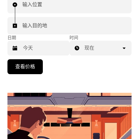
输入位置
输入目的地
日期
时间
现在
按
查看价格
向
下
箭
头
键
可
浏
览
日