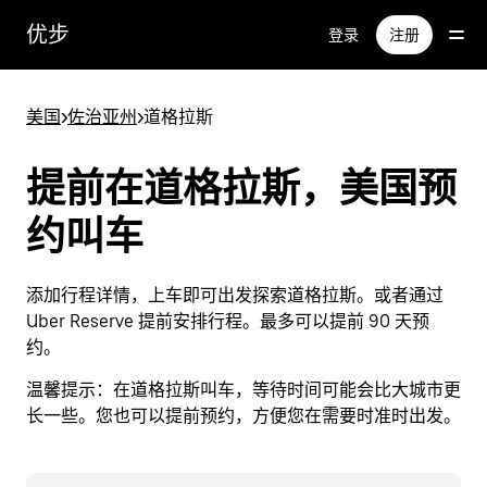
跳
优步
登录
注册
至
主
要
美国
>
佐治亚州
>
道格拉斯
内
容
提前在道格拉斯，美国预
约叫车
添加行程详情，上车即可出发探索道格拉斯。或者通过
Uber Reserve 提前安排行程。最多可以提前 90 天预
约。
温馨提示：
在道格拉斯叫车，等待时间可能会比大城市更
长一些。您也可以提前预约，方便您在需要时准时出发。