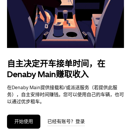
日
期。
按
退
出
键
可
关
闭
自主决定开车接单时间，在
日
Denaby Main赚取收入
历。
在Denaby Main提供接载和/或派送服务（若提供此服
务），自主安排时间赚钱。您可以使用自己的车辆，也可
以通过优步租车。
开始使用
已经有账号？登录