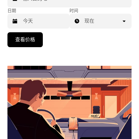
日期
时间
现在
按
查看价格
向
下
箭
头
键
可
浏
览
日
历
并
选
择